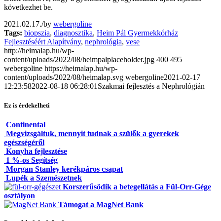
következhet be.
2021.02.17.
/
by
webergoline
Tags:
biopszia
,
diagnosztika
,
Heim Pál Gyermekkórház
Fejlesztéséért Alapítvány
,
nephrológia
,
vese
http://heimalap.hu/wp-
content/uploads/2022/08/heimpalplaceholder.jpg
400
495
webergoline
https://heimalap.hu/wp-
content/uploads/2022/08/heimalap.svg
webergoline
2021-02-17
12:23:58
2022-08-18 06:28:01
Szakmai fejlesztés a Nephrológián
Ez is érdekelheti
Continental
Megvizsgáltuk, mennyit tudnak a szülők a gyerekek
egészségéről
Konyha fejlesztése
1 %-os Segítség
Morgan Stanley kerékpáros csapat
Lupék a Szemészetnek
Korszerűsödik a betegellátás a Fül-Orr-Gége
osztályon
Támogat a MagNet Bank