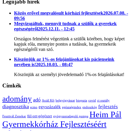
Legújabb hírek
Közös erővel megvalósult kórházi fejlesztések
2026.07.08. -
09:56
Megvizsgáltuk, mennyit tudnak a szülők a gyerekek
egészségéről
2025.12.11. - 12:45
Országos felmérést végeztünk a szülők körében, hogy képet
kapjuk róla, mennyire pontos a tudásuk, ha gyermekeik
egészségéről van szó.
Köszönjük az 1%-os felajánlásokat kis pácienseink
nevében is!
2025.10.03. - 08:47
Köszönjük az személyi jövedelemadó 1%-os felajánlásokat!
Címkék
adomány
adó
Axiál Kft
belgyógyászat
biopszia
covid
ct osztály
diagnosztika
fejlesztés
egyszázalék
ecmo
egészségindex
endoszkóp
Heim Pál
fül-orr-gégészet
Fesztivál Zenekar
gyógyszeradagoló pumpa
Gyermekkórház Fejlesztéséért