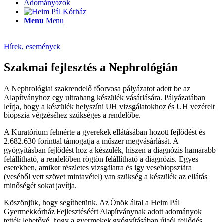
Adományozok
Menu
Menu
Hírek, események
Szakmai fejlesztés a Nephrológián
A Nephrológiai szakrendelő főorvosa pályázatot adott be az
Alapítványhoz egy ultrahang készülék vásárlására. Pályázatában
leírja, hogy a készülék helyszíni UH vizsgálatokhoz és UH vezérelt
biopszia végzéséhez szükséges a rendelőbe.
A Kuratórium felmérte a gyerekek ellátásában hozott fejlődést és
2.682.630 forinttal támogatja a műszer megvásárlását. A
gyógyításban fejlődést hoz a készülék, hiszen a diagnózis hamarabb
felállítható, a rendelőben rögtön felállítható a diagnózis. Egyes
esetekben, amikor részletes vizsgálatra és így vesebiopsziára
(veséből vett szövet mintavétel) van szükség a készülék az ellátás
minőségét sokat javítja.
Köszönjük, hogy segíthetünk. Az Önök által a Heim Pál
Gyermekkórház Fejlesztéséért Alapítványnak adott adományok
tették lehetővé, hogy a gyermekek gyógyításában újból fejlődés