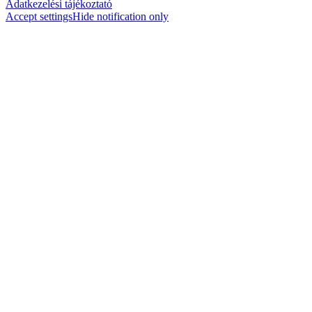
Adatkezelési tájékoztató
Accept settings
Hide notification only