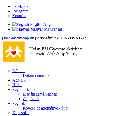
Facebook
Instagram
Youtube
English
Angol
en
Magyar
Magyar
hu
|
info@heimalap.hu
| Adószámunk: 19650397-1-42
Rólunk
Dokumentumok
Adó 1%
Hírek
Segíts nekünk
Magánszemélyeknek
Cégeknek
Segítők
Kövesd az adományok útját
Kapcsolat