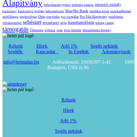
Alapítvány
intenzív osztály
helicobacter pylori
infúziós pumpa
MagNet Bank
karácsony
karácsonyi gyűjtés
laboratórium
medikai kocsi
munkaállomás
műtőlámpa
nephrológia
Oltás
ortopédia
pcr vizsgálat
Pro Filii Alapítvány
pszihiátria
sebészet
traumatológia
szemészet
szja
refraktométer
tubing clamp
támogatás
Tűmentes
ujjhúzó
vese
éves jelentés
ólommentes köpeny
Rólunk
Hírek
Adó 1%
Segíts nekünk
Segítők
Kapcsolat
In English
Adományozok
info@heimalap.hu
Adószámunk: 19650397-1-42 1089
Budapest, Üllői út 86.
Rólunk
Hírek
Adó 1%
Segíts nekünk