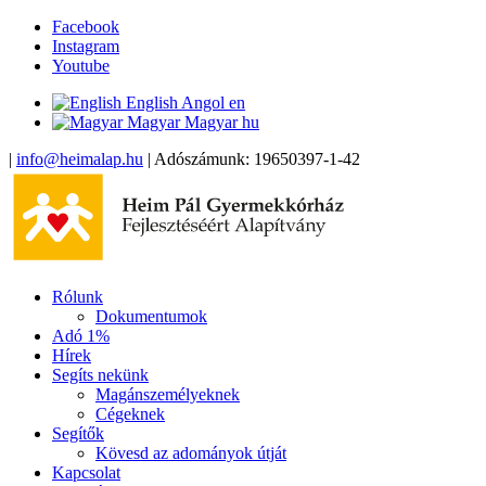
Facebook
Instagram
Youtube
English
Angol
en
Magyar
Magyar
hu
|
info@heimalap.hu
| Adószámunk: 19650397-1-42
Rólunk
Dokumentumok
Adó 1%
Hírek
Segíts nekünk
Magánszemélyeknek
Cégeknek
Segítők
Kövesd az adományok útját
Kapcsolat