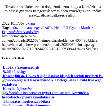
Továbbra is elkötelezetten dolgozunk azon, hogy a Kórházban a
minőségi gyermek betegellátáshoz minden szükséges körülmény,
eszköz, stb. rendelkezésre álljon.
2022.10.17.
/
by
bklara
Tags:
adó
,
adomány
,
egyszázalék
,
Heim Pál Gyermekkórház
Fejlesztéséért Alapítvány
http://heimalap.hu/wp-
content/uploads/2022/08/heimpalplaceholder.jpg
400
495
bklara
https://heimalap.hu/wp-content/uploads/2022/08/heimalap.svg
bklara
2022-10-17 12:20:44
2022-10-17 12:30:44
1 %-os Segítség
Ez is érdekelheti
Lupék a Szemészetnek
Szülői fotelágy
Köszönjük az 1%-os felajánlásokat kis pácienseink nevében is!
Korszerűsödik a betegellátás a Fül-Orr-Gége
osztályon
Konyha fejlesztése
Készülék a
helicobacter pylori kimutatására
Támogatás meghosszabbítása
Refraktométer