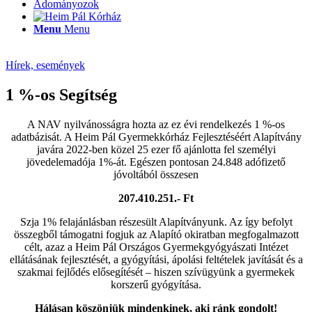
Adományozok
Menu
Menu
Hírek, események
1 %-os Segítség
A NAV nyilvánosságra hozta az ez évi rendelkezés 1 %-os
adatbázisát. A Heim Pál Gyermekkórház Fejlesztéséért Alapítvány
javára 2022-ben közel 25 ezer fő ajánlotta fel személyi
jövedelemadója 1%-át. Egészen pontosan 24.848 adófizető
jóvoltából összesen
207.410.251.- Ft
Szja 1% felajánlásban részesült Alapítványunk. Az így befolyt
összegből támogatni fogjuk az Alapító okiratban megfogalmazott
célt, azaz a Heim Pál Országos Gyermekgyógyászati Intézet
ellátásának fejlesztését, a gyógyítási, ápolási feltételek javítását és a
szakmai fejlődés elősegítését – hiszen szívügyünk a gyermekek
korszerű gyógyítása.
Hálásan köszönjük mindenkinek, aki ránk gondolt!