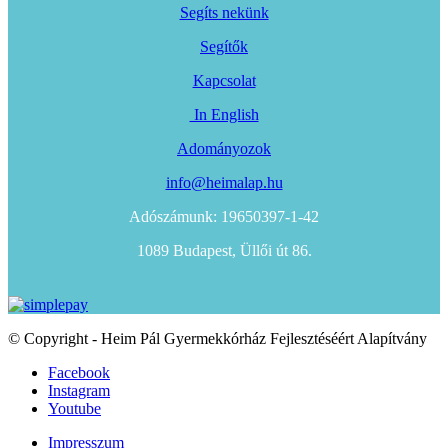
Segíts nekünk
Segítők
Kapcsolat
In English
Adományozok
info@heimalap.hu
Adószámunk: 19650397-1-42
1089 Budapest, Üllői út 86.
© Copyright - Heim Pál Gyermekkórház Fejlesztéséért Alapítvány
Facebook
Instagram
Youtube
Impresszum