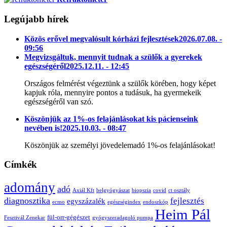
Legújabb hírek
Közös erővel megvalósult kórházi fejlesztések
2026.07.08. -
09:56
Megvizsgáltuk, mennyit tudnak a szülők a gyerekek
egészségéről
2025.12.11. - 12:45
Országos felmérést végeztünk a szülők körében, hogy képet
kapjuk róla, mennyire pontos a tudásuk, ha gyermekeik
egészségéről van szó.
Köszönjük az 1%-os felajánlásokat kis pácienseink
nevében is!
2025.10.03. - 08:47
Köszönjük az személyi jövedelemadó 1%-os felajánlásokat!
Címkék
adomány
adó
Axiál Kft
belgyógyászat
biopszia
covid
ct osztály
diagnosztika
fejlesztés
egyszázalék
ecmo
egészségindex
endoszkóp
Heim Pál
fül-orr-gégészet
Fesztivál Zenekar
gyógyszeradagoló pumpa