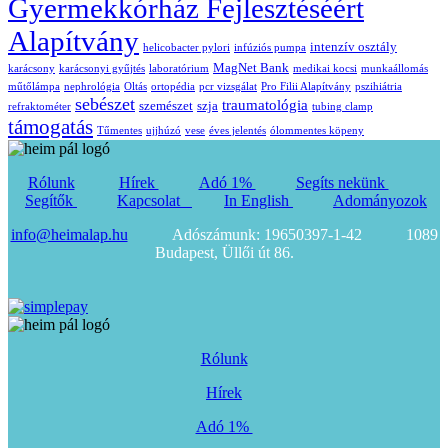
Gyermekkórház Fejlesztéséért
Alapítvány
intenzív osztály
helicobacter pylori
infúziós pumpa
MagNet Bank
karácsony
karácsonyi gyűjtés
laboratórium
medikai kocsi
munkaállomás
műtőlámpa
nephrológia
Oltás
ortopédia
pcr vizsgálat
Pro Filii Alapítvány
pszihiátria
sebészet
traumatológia
szemészet
szja
refraktométer
tubing clamp
támogatás
Tűmentes
ujjhúzó
vese
éves jelentés
ólommentes köpeny
Rólunk
Hírek
Adó 1%
Segíts nekünk
Segítők
Kapcsolat
In English
Adományozok
info@heimalap.hu
Adószámunk: 19650397-1-42 1089
Budapest, Üllői út 86.
Rólunk
Hírek
Adó 1%