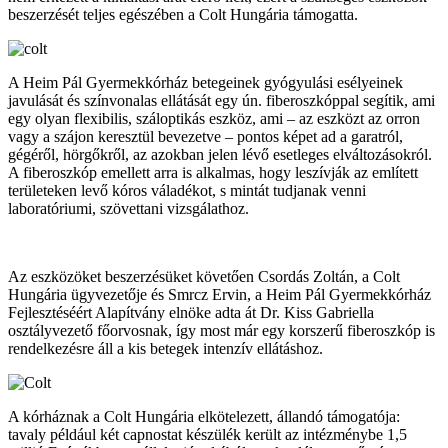
beszerzését teljes egészében a Colt Hungária támogatta.
A Heim Pál Gyermekkórház betegeinek gyógyulási esélyeinek
javulását és színvonalas ellátását egy ún. fiberoszkóppal segítik, ami
egy olyan flexibilis, száloptikás eszköz, ami – az eszközt az orron
vagy a szájon keresztül bevezetve – pontos képet ad a garatról,
gégéről, hörgőkről, az azokban jelen lévő esetleges elváltozásokról.
A fiberoszkóp emellett arra is alkalmas, hogy leszívják az említett
területeken levő kóros váladékot, s mintát tudjanak venni
laboratóriumi, szövettani vizsgálathoz.
Az eszközöket beszerzésüket követően Csordás Zoltán, a Colt
Hungária ügyvezetője és Smrcz Ervin, a Heim Pál Gyermekkórház
Fejlesztéséért Alapítvány elnöke adta át Dr. Kiss Gabriella
osztályvezető főorvosnak, így most már egy korszerű fiberoszkóp is
rendelkezésre áll a kis betegek intenzív ellátáshoz.
A kórháznak a Colt Hungária elkötelezett, állandó támogatója:
tavaly például két capnostat készülék került az intézménybe 1,5