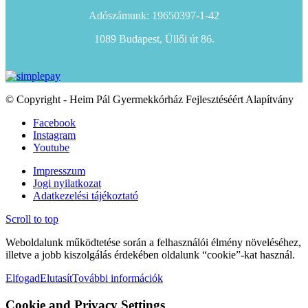
Adószámunk: 19650397-1-42
1089 Budapest, Üllői út 86.
© Copyright - Heim Pál Gyermekkórház Fejlesztéséért Alapítvány
Facebook
Instagram
Youtube
Impresszum
Jogi nyilatkozat
Adatkezelési tájékoztató
Scroll to top
Weboldalunk működtetése során a felhasználói élmény növeléséhez,
illetve a jobb kiszolgálás érdekében oldalunk “cookie”-kat használ.
Elfogad
Elutasít
További információk
Cookie and Privacy Settings