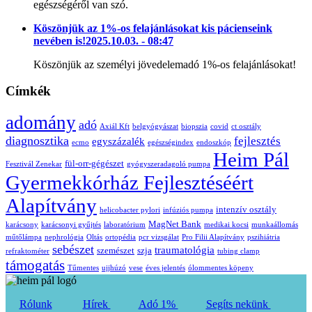
egészségéről van szó.
Köszönjük az 1%-os felajánlásokat kis pácienseink
nevében is!
2025.10.03. - 08:47
Köszönjük az személyi jövedelemadó 1%-os felajánlásokat!
Címkék
adomány
adó
Axiál Kft
belgyógyászat
biopszia
covid
ct osztály
diagnosztika
fejlesztés
egyszázalék
ecmo
egészségindex
endoszkóp
Heim Pál
fül-orr-gégészet
Fesztivál Zenekar
gyógyszeradagoló pumpa
Gyermekkórház Fejlesztéséért
Alapítvány
intenzív osztály
helicobacter pylori
infúziós pumpa
MagNet Bank
karácsony
karácsonyi gyűjtés
laboratórium
medikai kocsi
munkaállomás
műtőlámpa
nephrológia
Oltás
ortopédia
pcr vizsgálat
Pro Filii Alapítvány
pszihiátria
sebészet
traumatológia
szemészet
szja
refraktométer
tubing clamp
támogatás
Tűmentes
ujjhúzó
vese
éves jelentés
ólommentes köpeny
Rólunk
Hírek
Adó 1%
Segíts nekünk