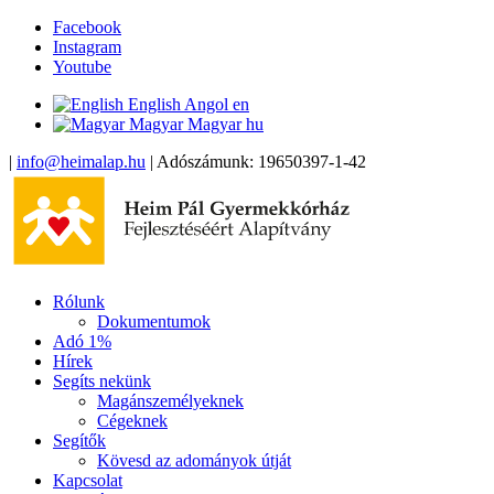
Facebook
Instagram
Youtube
English
Angol
en
Magyar
Magyar
hu
|
info@heimalap.hu
| Adószámunk: 19650397-1-42
Rólunk
Dokumentumok
Adó 1%
Hírek
Segíts nekünk
Magánszemélyeknek
Cégeknek
Segítők
Kövesd az adományok útját
Kapcsolat