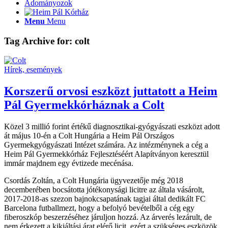
Adományozok
Menu
Menu
Tag Archive for:
colt
Hírek, események
Korszerű orvosi eszközt juttatott a Heim
Pál Gyermekkórháznak a Colt
Közel 3 millió forint értékű diagnosztikai-gyógyászati eszközt adott
át május 10-én a Colt Hungária a Heim Pál Országos
Gyermekgyógyászati Intézet számára. Az intézménynek a cég a
Heim Pál Gyermekkórház Fejlesztéséért Alapítványon keresztül
immár majdnem egy évtizede mecénása.
Csordás Zoltán, a Colt Hungária ügyvezetője még 2018
decemberében bocsátotta jótékonysági licitre az általa vásárolt,
2017-2018-as szezon bajnokcsapatának tagjai által dedikált FC
Barcelona futballmezt, hogy a befolyó bevételből a cég egy
fiberoszkóp beszerzéséhez járuljon hozzá. Az árverés lezárult, de
nem érkezett a kikiáltási árat elérő licit, ezért a szükséges eszközök