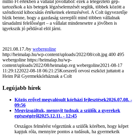
millió Ft értékben a vállalat jóvoltából: ezek a lélegeztető gép-
tartozékok a kis betegek légzéselemzését segítik, többek között a
széndioxid kibocsátás értékeinek elemzésével. A Colt ügyvezetője
bízik benne, hogy a gazdaság szereplői mind többen vállalnak
társadalmi felelősséget – a vállalat mindenesetre a jövőben is
igyekszik jó példával elöl járni.
2021.08.17.
/
by
webergoline
http://heimalap.hu/wp-content/uploads/2022/08/colt.jpg
400
495
webergoline
https://heimalap.hu/wp-
content/uploads/2022/08/heimalap.svg
webergoline
2021-08-17
11:29:12
2022-08-18 06:21:25
Korszerű orvosi eszközt juttatott a
Heim Pál Gyermekkórháznak a Colt
Legújabb hírek
Közös erővel megvalósult kórházi fejlesztések
2026.07.08. -
09:56
Megvizsgáltuk, mennyit tudnak a szülők a gyerekek
egészségéről
2025.12.11. - 12:45
Országos felmérést végeztünk a szülők körében, hogy képet
kapjuk róla, mennyire pontos a tudásuk, ha gyermekeik